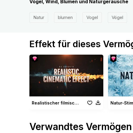
Vögel, Wind, Blumen und Naturgeräusche
Natur
blumen
Vogel
Vögel
Effekt für dieses Verm
Realistischer filmischer Effekt
Natur-Sti
Verwandtes Vermögen