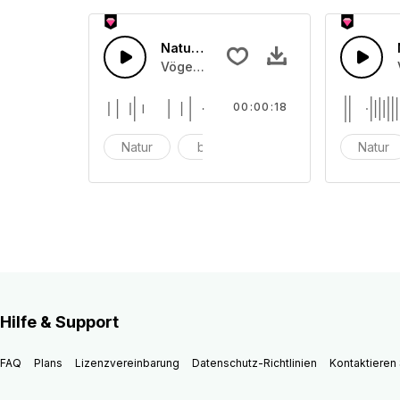
Natur fx 44
Vögel, Wind, Blumen und Naturgeräu
00:00:18
Natur
blumen
Vogel
Natur
Hilfe & Support
FAQ
Plans
Lizenzvereinbarung
Datenschutz-Richtlinien
Kontaktieren 