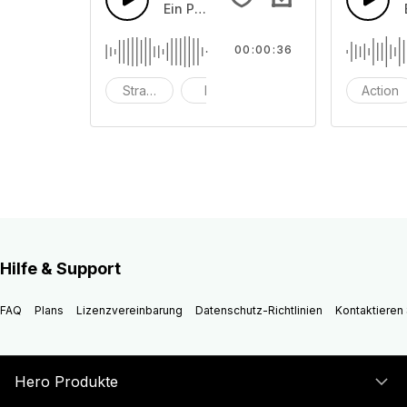
Ein Pop-Piano mit Schlagzeug, das in
00:00:36
Strand
hell
eingängig
Action
Hilfe & Support
FAQ
Plans
Lizenzvereinbarung
Datenschutz-Richtlinien
Kontaktieren 
Hero Produkte