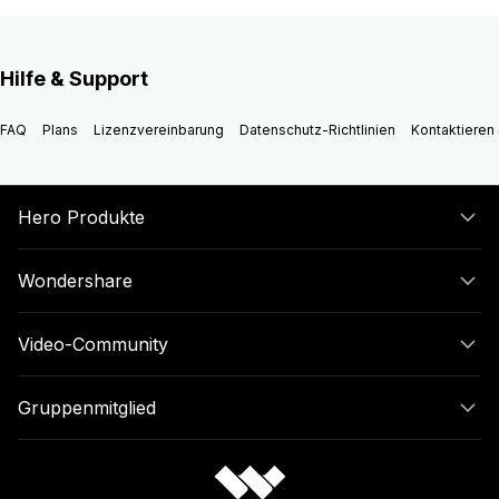
Hilfe & Support
FAQ
Plans
Lizenzvereinbarung
Datenschutz-Richtlinien
Kontaktieren 
Hero Produkte
Wondershare
Video-Community
Gruppenmitglied