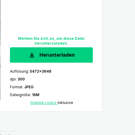
Melden Sie sich an, um diese Datei
herunterzuladen.
Herunterladen
Auflösung
:
5472x3648
dpi
:
300
Format
:
JPEG
Dateigröße
:
16M
Digitale Lizenz
inklusive