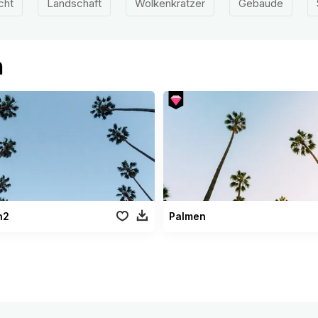
cht
Landschaft
Wolkenkratzer
Gebäude
n
n2
Palmen