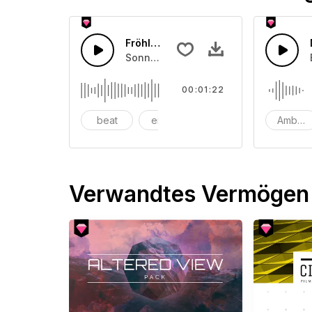
Fröhlicher Popstar-Sommer-Beat bet
Sonniger Pop mit Basstrommel, Synthe
00:01:22
beat
eingängig
Selbstbewusst
Ambien
Verwandtes Vermögen