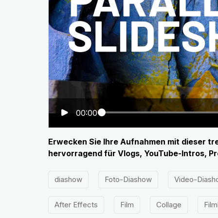
00:00
Erwecken Sie Ihre Aufnahmen mit dieser tr
hervorragend für Vlogs, YouTube-Intros, P
diashow
Foto-Diashow
Video-Diash
After Effects
Film
Collage
Film