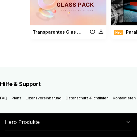
Transparentes Glas Paket
Paralla
Neu
Hilfe & Support
FAQ
Plans
Lizenzvereinbarung
Datenschutz-Richtlinien
Kontaktieren 
Hero Produkte