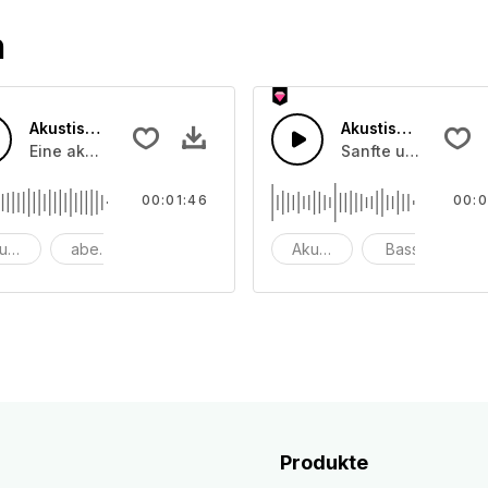
n
Akustischer Reise-Folk
Akustische Lagerf
 ausklingt.
Eine akustische Volksgitarre mit_x000D_ trommeln und kla
Sanfte und entspa
00:01:46
00:0
ustik
abenteuer
Folk
Akustikgitarre
Bass
m
Produkte