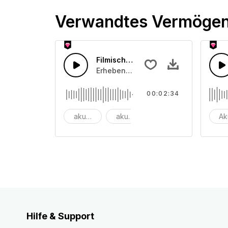
Verwandtes Vermöge
Filmische Ambient-Geräuschkulisse
Erhebende Streichmusik, die langsam
00:02:34
akustisch
akustische Gitarre
Ambient
Ak
Hilfe & Support