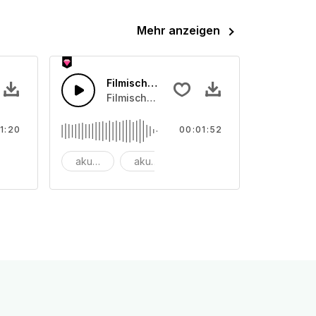
Mehr anzeigen
euer-Gitarre
Filmischer Ambient-Dubstep
tschen und_x000D_ Tamberine.
nnende akustische Gitarrenklänge.
Filmische Streichmusik, welche in Dubste
1:20
00:01:52
unter
akustisch
akustische Gitarre
Ambient