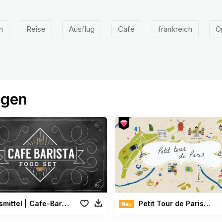
n
Reise
Ausflug
Café
frankreich
O
ögen
Lebensmittel | Cafe-Barista Paket
Petit Tour de Paris Paket
Neu