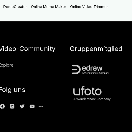
DemoCreator
Online Meme Maker
Online Video Trimmer
Video-Community
Gruppenmitglied
Explore
Folg uns