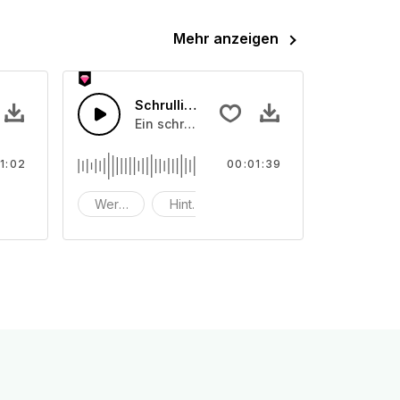
Mehr anzeigen
Schrulliger Retro-Swing
Schlagzeug.
it Bass und Schlagzeug.
Ein schrulliges Retro-Klavier mit Bass, Gi
1:02
00:01:39
mmerziell
Werbung
Hintergrund
Big Band