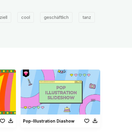
iell
cool
geschäftlich
tanz
Pop-Illustration Diashow