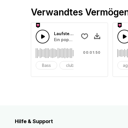
Verwandtes Vermöge
Laufsteg House-Beat
Ein poppiger House-Beat für den Lau
00:01:50
Bass
club
tanz
ag
Hilfe & Support