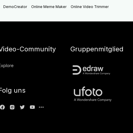
DemoCreator
Online Meme Maker
Online Video Trimmer
Video-Community
Gruppenmitglied
Explore
Folg uns