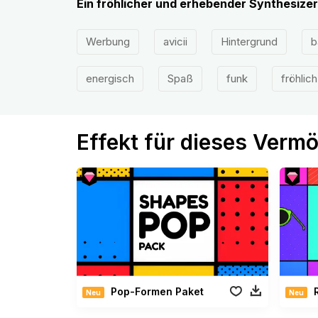
Ein fröhlicher und erhebender Synthesizer
Werbung
avicii
Hintergrund
b
energisch
Spaß
funk
fröhlich
Effekt für dieses Verm
Pop-Formen Paket
Neu
Neu