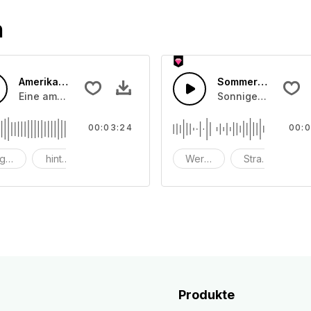
n
Amerikanischer Guitarren-Rock
Sommer-Raggae
fsteg.
Eine amerikanische Rockgitarre mit eingängigem Bass und 
Sonniger Raggae m
00:03:24
00:0
gressiv
hintergrund
groß
Werbung
Strand
ko
Produkte