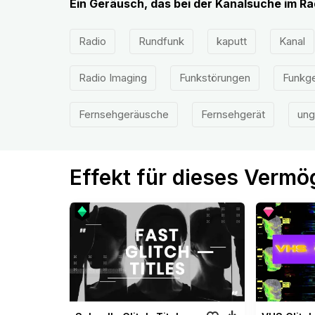
Ein Geräusch, das bei der Kanalsuche im Ra
Radio
Rundfunk
kaputt
Kanal
Radio Imaging
Funkstörungen
Funkg
Fernsehgeräusche
Fernsehgerät
ung
Effekt für dieses Verm