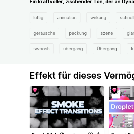
Ein kraftvoller, zischender Ton, der an Dy
luftig
animation
wirkung
schnel
geräusche
packung
szene
gla
swoosh
übergang
Übergang
t
Effekt für dieses Verm