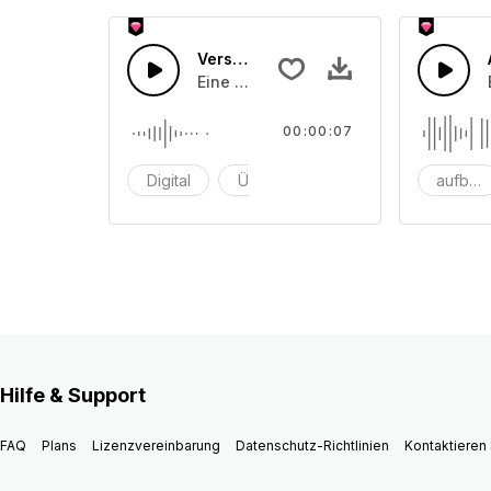
Verstreutes Piepen
Eine Anzahl digitaler Dateien wird übe
00:00:07
Digital
Übertragung
elektrisches Rausche
aufbau
Hilfe & Support
FAQ
Plans
Lizenzvereinbarung
Datenschutz-Richtlinien
Kontaktieren 