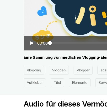
00:00
Eine Sammlung von niedlichen Vlogging-Elem
Vlogging
Vloggen
Vlogger
soz
Aufkleber
Titel
Elemente
Bewe
Audio für dieses Vermö