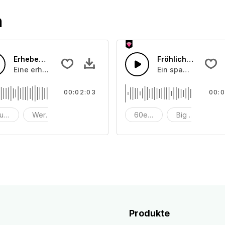
n
Erhebende Gitarren-Klänge
Fröhlicher Swing-
Eine erhebende Gitarre mit Bass, die in einer Rockgitarre m
Ein spaßiger und f
00:02:03
00:0
ustische Gitarre
Werbung
Marketing
60er Jahre
Big Band
ei
Produkte