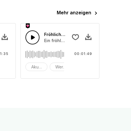
Mehr anzeigen
Jazz
Fröhlicher Swing-Jazz
it Schlagzeug übergeht.
röhlicher Piano-Blues mit Cello-Bass und Schlagzeug.
Ein fröhlicher Jazz-Swing mit Piano und 
1:35
00:01:49
ngängig
Akustisch
Werbung
hintergrund