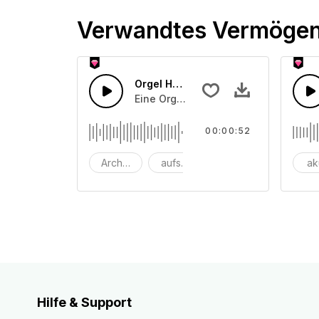
Verwandtes Vermöge
Orgel Hochzeitsmusik
Eine Orgel-Hochzeitsmelodie
00:00:52
Architektur
aufstrebend
bach
ak
Hilfe & Support