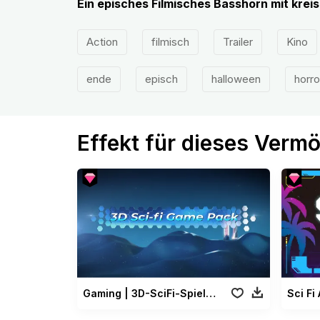
Ein episches Filmisches Basshorn mit kre
Action
filmisch
Trailer
Kino
ende
episch
halloween
horro
Effekt für dieses Verm
Gaming | 3D-SciFi-Spielepaket
Sci Fi