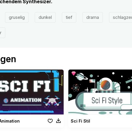
ischendem Synthesizer.
gruselig
dunkel
tief
drama
schlagze
r
ögen
 Animation
Sci Fi Stil