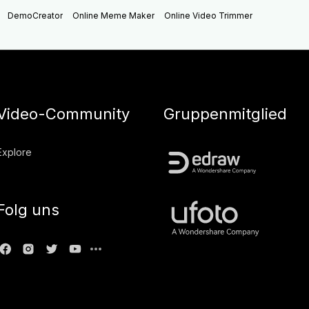
DemoCreator
Online Meme Maker
Online Video Trimmer
Video-Community
Gruppenmitglied
Explore
Folg uns