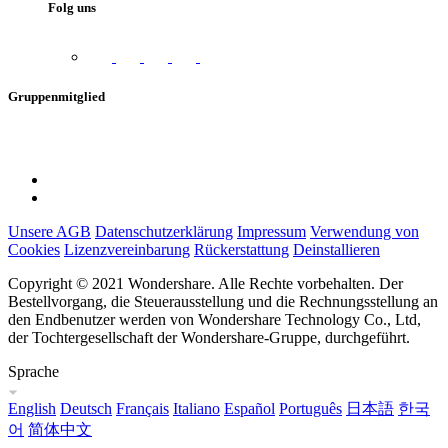
Folg uns
Gruppenmitglied
Unsere AGB
Datenschutzerklärung
Impressum
Verwendung von
Cookies
Lizenzvereinbarung
Rückerstattung
Deinstallieren
Copyright © 2021 Wondershare. Alle Rechte vorbehalten. Der
Bestellvorgang, die Steuerausstellung und die Rechnungsstellung an
den Endbenutzer werden von Wondershare Technology Co., Ltd,
der Tochtergesellschaft der Wondershare-Gruppe, durchgeführt.
Sprache
English
Deutsch
Français
Italiano
Español
Português
日本語
한국
어
简体中文