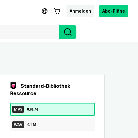
Anmelden
Abo-Pläne
Standard-Bibliothek
Ressource
MP3
0.01 M
WAV
0.1 M