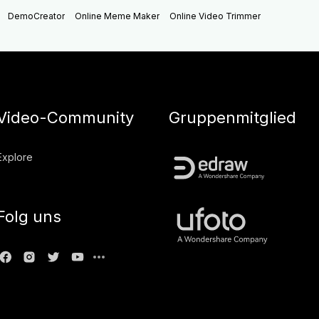
DemoCreator
Online Meme Maker
Online Video Trimmer
Video-Community
Gruppenmitglied
Explore
Folg uns