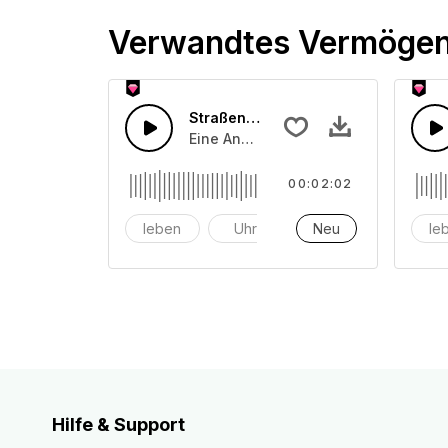
Verwandtes Vermöge
Straßenleben 5
Eine Ansammlung von Straßenlärmef
00:02:02
leben
Uhr
Alarm
Neu
le
Hilfe & Support