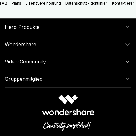
FAQ
Plans
Lizenzvereinbarung
Datenschutz-Richtlinien
Kontaktieren 
Hero Produkte
Wondershare
Video-Community
Gruppenmitglied