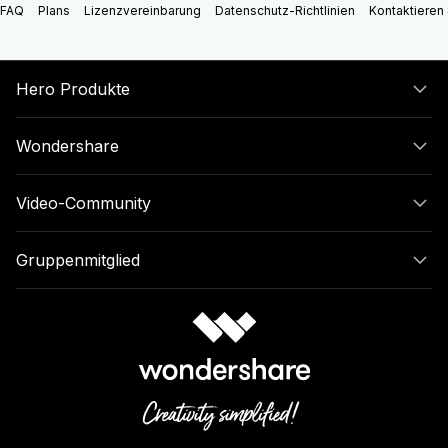
FAQ
Plans
Lizenzvereinbarung
Datenschutz-Richtlinien
Kontaktieren 
Hero Produkte
Wondershare
Video-Community
Gruppenmitglied