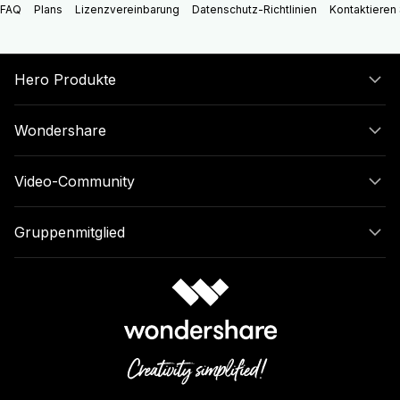
FAQ
Plans
Lizenzvereinbarung
Datenschutz-Richtlinien
Kontaktieren 
Hero Produkte
Wondershare
Video-Community
Gruppenmitglied