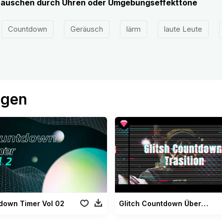
äuschen durch Uhren oder Umgebungseffekttöne
Countdown
Geräusch
lärm
laute Leute
ögen
down Timer Vol 02
Glitch Countdown Übergang