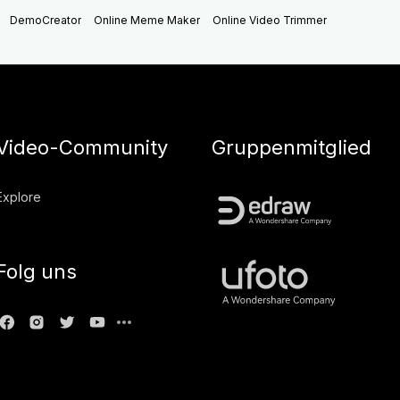
DemoCreator
Online Meme Maker
Online Video Trimmer
Video-Community
Gruppenmitglied
Explore
Folg uns