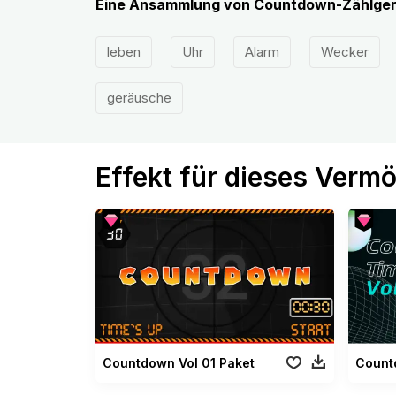
Eine Ansammlung von Countdown-Zählger
leben
Uhr
Alarm
Wecker
geräusche
Effekt für dieses Verm
Countdown Vol 01 Paket
Count