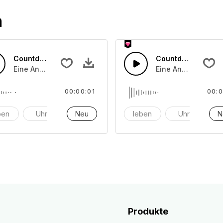
n
Countdown-Zähler 26
Countdown-Zähler
hlgeräuschen durch Uhren oder Umgebungseffekttöne
Eine Ansammlung von Countdown-Zählgeräuschen durch U
Eine Ansammlung 
00:00:01
00:0
ben
Uhr
Alarm
Neu
leben
Uhr
A
N
Produkte