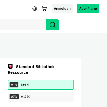
Anmelden
Abo-Pläne
Standard-Bibliothek
Ressource
MP3
0.04 M
WAV
0.17 M