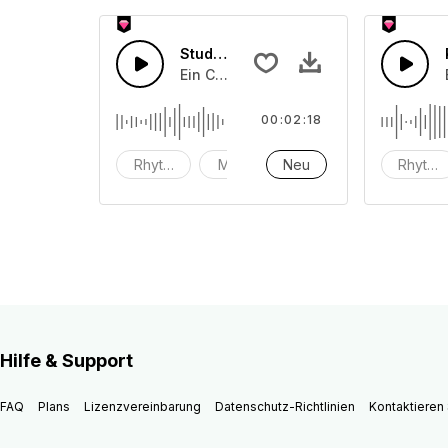
Studien-Chills
Ein Chill-Wave-Beat mit leichten Rho
00:02:18
Rhytmen
Musik
Neu
instrumental
Rhytme
Hilfe & Support
FAQ
Plans
Lizenzvereinbarung
Datenschutz-Richtlinien
Kontaktieren 