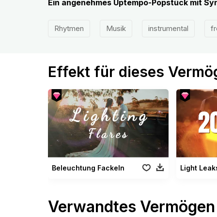
Ein angenehmes Uptempo-Popstück mit Syn
Rhytmen
Musik
instrumental
fr
Effekt für dieses Verm
Beleuchtung Fackeln
Verwandtes Vermögen