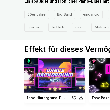
Ein spaßiger und fröhlicher Piano-Blues mi
60er Jahre
Big Band
eingängig
groovig
fröhlich
Jazz
Motown
Effekt für dieses Verm
Tanz-Hintergrund-Paket
Tanz Paket