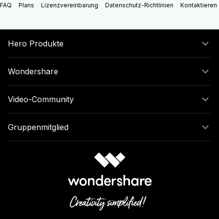
FAQ
Plans
Lizenzvereinbarung
Datenschutz-Richtlinien
Kontaktieren 
Hero Produkte
Wondershare
Video-Community
Gruppenmitglied