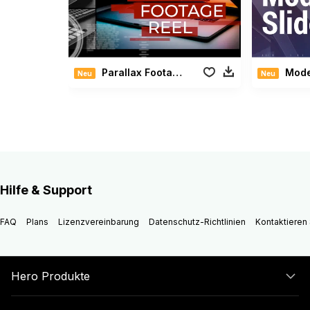
Parallax Footage Reel
Moder
Neu
Neu
Hilfe & Support
FAQ
Plans
Lizenzvereinbarung
Datenschutz-Richtlinien
Kontaktieren 
Hero Produkte