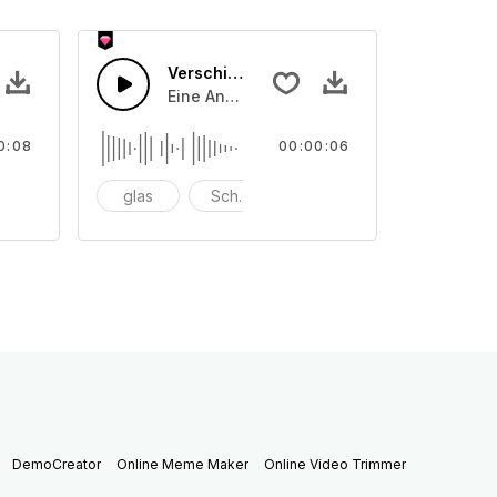
rumente 14
Verschiedene Instrumente 13
eschlagen oder angerieben
on unterschiedlichen Instrumenten, angeschlagen oder angeri
Eine Ansammlung von unterschiedlichen 
0:08
00:00:06
nschlagen
glas
Schüssel
anschlagen
DemoCreator
Online Meme Maker
Online Video Trimmer