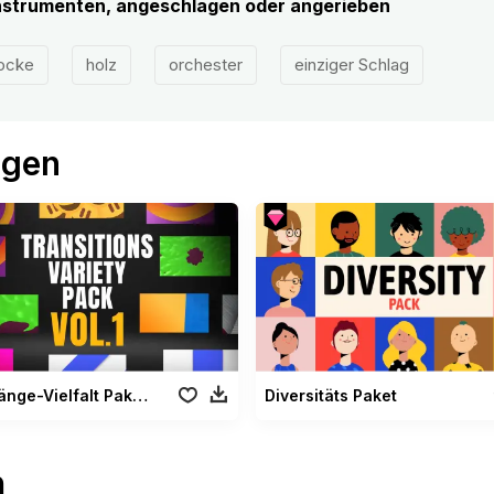
nstrumenten, angeschlagen oder angerieben
ocke
holz
orchester
einziger Schlag
ögen
Übergänge-Vielfalt Paket Vol. 1
Diversitäts Paket
n