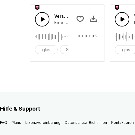
Verschiedene Instrumente 30
Eine Ansammlung von unterschiedlich
00:00:05
glas
Schüssel
anschlagen
glas
Hilfe & Support
FAQ
Plans
Lizenzvereinbarung
Datenschutz-Richtlinien
Kontaktieren 