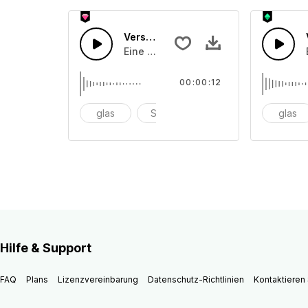
Verschiedene Instrumente 37
Eine Ansammlung von unterschiedlich
00:00:12
glas
Schüssel
anschlagen
glas
Hilfe & Support
FAQ
Plans
Lizenzvereinbarung
Datenschutz-Richtlinien
Kontaktieren 