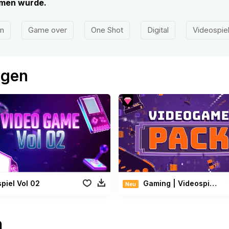
mmen wurde.
n
Game over
One Shot
Digital
Videospie
ögen
piel Vol 02
Gaming | Videospiel Paket
Neu
n