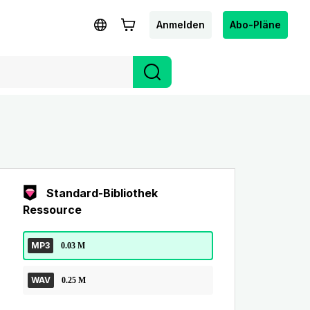
Anmelden
Abo-Pläne
Standard-Bibliothek
Ressource
MP3
0.03 M
WAV
0.25 M