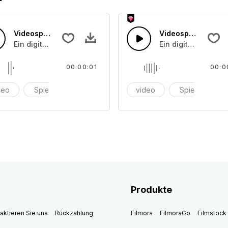
Videospiel 25
Videospiel 24
ufgenommen wurde.
Ein digitaler Ton, der auf einmal aufgenommen wurde.
Ein digitaler Ton,
00:00:01
00:0
deo
Spiel
videospiel
video
Spiel
vi
Produkte
aktieren Sie uns
Rückzahlung
Filmora
FilmoraGo
Filmstock