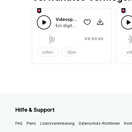
Videospiel 26
Ein digitaler Ton, der auf einmal a
00:00:02
video
Spiel
videospiel
vi
Hilfe & Support
FAQ
Plans
Lizenzvereinbarung
Datenschutz-Richtlinien
Kont