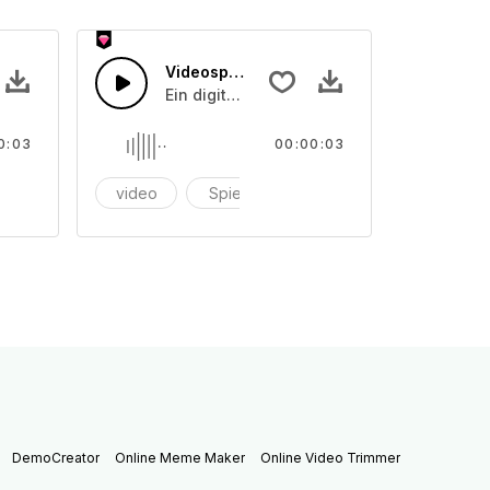
Videospiel 23
 der auf einmal aufgenommen wurde.
Ein digitaler Ton, der auf einmal aufgen
0:03
00:00:03
deospiel
video
Spiel
videospiel
DemoCreator
Online Meme Maker
Online Video Trimmer