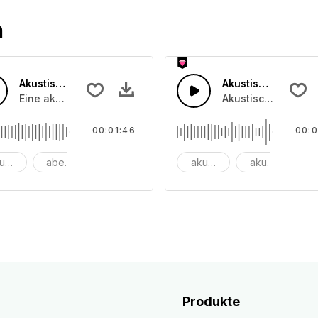
n
Akustischer Reise-Folk
Akustischer fröhli
eräuschkulisse.
Eine akustische Volksgitarre mit_x000D_ trommeln und kla
Akustische Gitarre
00:01:46
00:0
ustik
abenteuer
Folk
akustisch
akustische git
W
Produkte