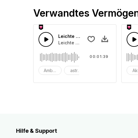
Verwandtes Vermöge
Leichte Ambient Geräuschkulisse
Leichte Ambient Synthesizer-Pads G
00:01:39
Ambiente
astronomie
Hintergrund
Ak
Hilfe & Support