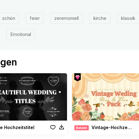
schön
feier
zeremoniell
kirche
klassik
Emotional
ögen
 Hochzeitstitel
Vintage-Hochzeit Paket
Beliebt