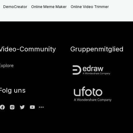
DemoCreator
Online Meme Maker
Online Video Trimmer
Video-Community
Gruppenmitglied
Explore
Folg uns