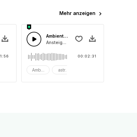
Mehr anzeigen
cher Gitarren-Folk
Ambient-Piano
tschen und_x000D_ Tamberine.
nklänge und_x000D_ Bass für lustige Zeitraffer-Videos.
Ansteigendes Ambient Piano, das anschli
1:56
00:02:31
arre
erbung
Ambiente
astronomie
Hintergrund