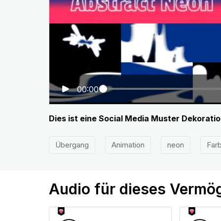
00:00
Dies ist eine Social Media Muster Dekorat
Übergang
Animation
neon
Far
Audio für dieses Vermö