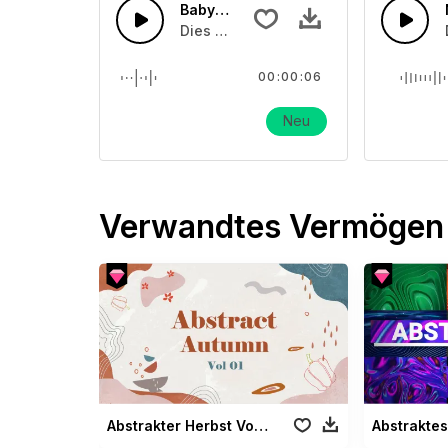
Baby ruft Mama 01
Dies ist ein Soundeffekt über ein Bab
00:00:06
Neu
Verwandtes Vermögen
Abstrakter Herbst Vol 01
Abstraktes