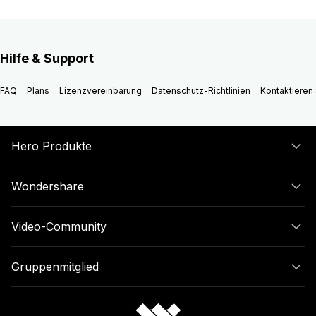
Hilfe & Support
FAQ
Plans
Lizenzvereinbarung
Datenschutz-Richtlinien
Kontaktieren 
Hero Produkte
Wondershare
Video-Community
Gruppenmitglied