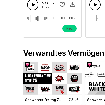
das filmische Schnee- und Windger
Dies ist ein Soundeffekt, der sich auf
00:01:02
Neu
Verwandtes Vermögen
Schwarzer Freitag Zeit Titel Vol 01
Schwarz-W