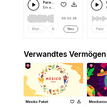
Paradies
Ein angenehmes mitteltempo-Popstüc
00:02:36
Rhytmen
Musik
Neu
instrumental
Paris
Verwandtes Vermögen
Mexiko Paket