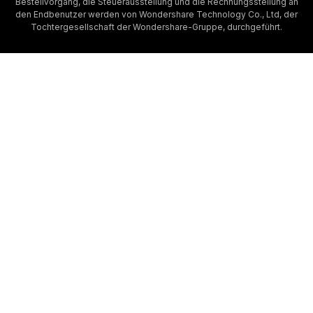
Bestellvorgang, die Steuerausstellung und die Rechnungsstellung an
den Endbenutzer werden von Wondershare Technology Co., Ltd, der
Tochtergesellschaft der Wondershare-Gruppe, durchgeführt.