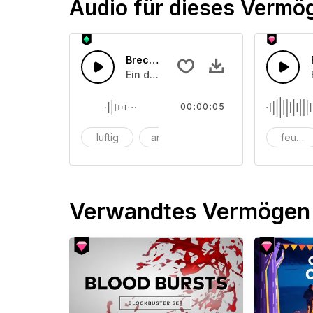
Audio für dieses Vermö
Brechendes Rauschen
Ein dramatisches und erschütterndes
00:00:05
luftig
animation
wirkung
feuerw
Verwandtes Vermögen