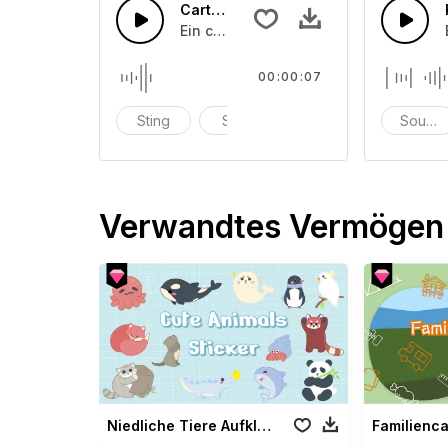
Cartoon fallend
Ein cartoonisches Wobbelpfeifen mit
00:00:07
Sting
Stab
Explosion
Sounde
Verwandtes Vermögen
Niedliche Tiere Aufkleber
Familienc