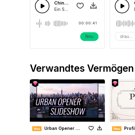
Chinesischer Kriegsfilm Pferd Laufg
Ein Soundeffekt über alte chinesische
00:00:41
Neu
drauße
Verwandtes Vermögen
Urban Opener Slideshow
Profi
Neu
Neu