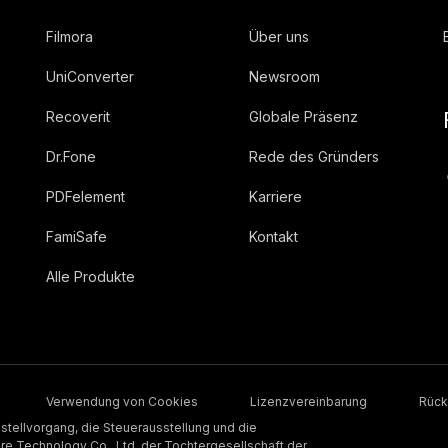
Filmora
Über uns
UniConverter
Newsroom
Recoverit
Globale Präsenz
Dr.Fone
Rede des Gründers
PDFelement
Karriere
FamiSafe
Kontakt
Alle Produkte
Verwendung von Cookies
Lizenzvereinbarung
Rück
stellvorgang, die Steuerausstellung und die
 Technology Co., Ltd, der Tochtergesellschaft der