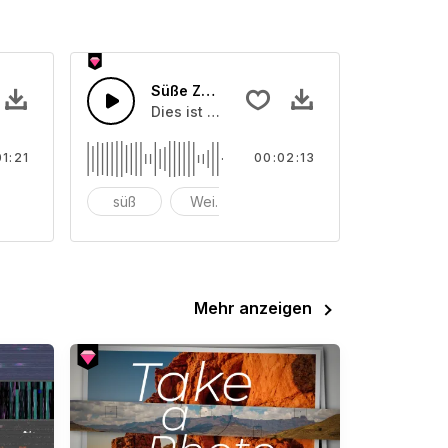
er Schule
Süße Zeit in der Weihnachtszeit
dien
k von über Sonnenschein in der Schule
Dies ist ein Sound von über Sweet Time In
01:21
00:02:13
op
süß
Weihnachten
Mehr anzeigen