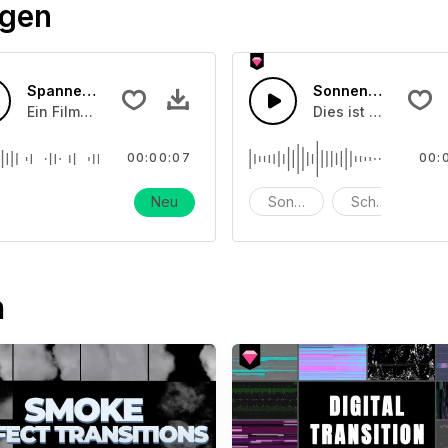
ögen
Spannender Schockexplosion Filmton
Sonnenschein in d
it Synthies, rhythmischen Drums und eingängigen Lead-Melo
Ein Film-Soundeffekt
Dies ist eine Musi
00:00:07
00:
Neu
Sonnenschein
Schule
P
n