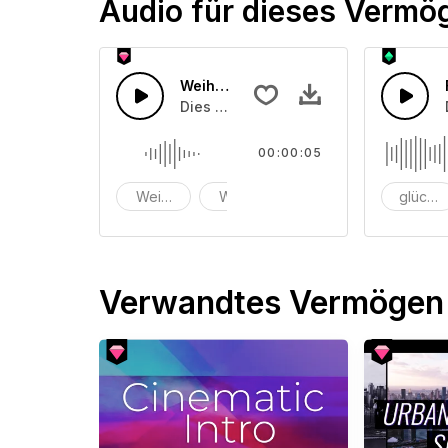
Audio für dieses Vermö
Weihnachten Magical SFX 1_Der mag
Dies ist ein Sound Paket über Weihn
00:00:05
Weihnachten Magical SFX
Weihnachten
Der magische Momen
glückli
Verwandtes Vermögen