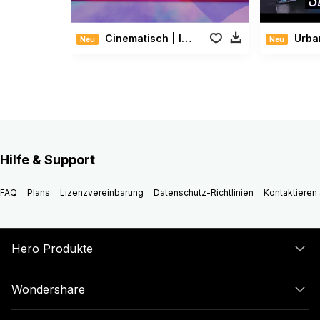
Cinematisch | Intro
Urban O
Neu
Neu
Hilfe & Support
FAQ
Plans
Lizenzvereinbarung
Datenschutz-Richtlinien
Kontaktieren 
Hero Produkte
Wondershare