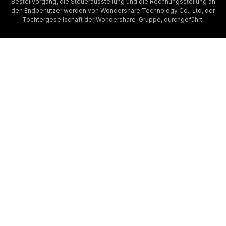
Bestellvorgang, die Steuerausstellung und die Rechnungsstellung an
den Endbenutzer werden von Wondershare Technology Co., Ltd, der
Tochtergesellschaft der Wondershare-Gruppe, durchgeführt.