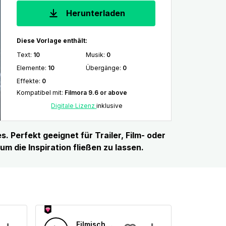
Herunterladen
Diese Vorlage enthält:
Text
:
10
Musik
:
0
Elemente
:
10
Übergänge
:
0
Effekte
:
0
Kompatibel mit
:
Filmora 9.6 or above
Digitale Lizenz
inklusive
. Perfekt geeignet für Trailer, Film- oder
m die Inspiration fließen zu lassen.
chen
Filmischer Ambient-Dubstep