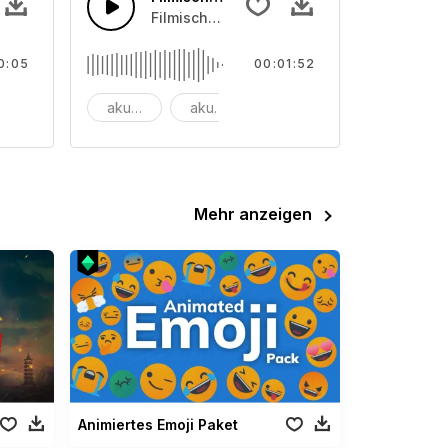
und erschütterndes Rauschen.
Filmische Streichmusik, welche in Dubste
0:05
00:01:52
irkung
akustisch
akustische Gitarre
Ambient
Mehr anzeigen
Animiertes Emoji Paket