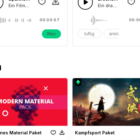
Ein Film-Soundeffekt
Ein dramatisches 
00:00:07
00:0
Neu
luftig
animation
w
n
nes Material Paket
Kampfsport Paket