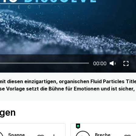
00:00
t diesen einzigartigen, organischen Fluid Particles Titles
Vorlage setzt die Bühne für Emotionen und ist sicher, u
ögen
 Effekt
Spannender Schockexplosion Filmton
Brechendes Raus