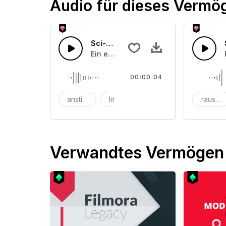
Audio für dieses Vermö
Sci-Fi elektrischer Anstieg
Ein elektronischer Pfeifton, der mit e
00:00:04
anstieg
Impuls
transformation
rausch
Verwandtes Vermögen