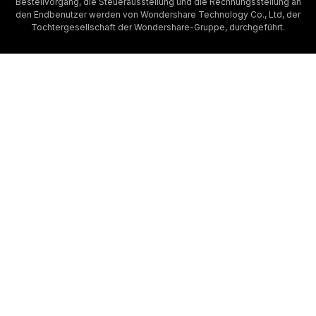
Bestellvorgang, die Steuerausstellung und die Rechnungsstellung an
den Endbenutzer werden von Wondershare Technology Co., Ltd, der
Tochtergesellschaft der Wondershare-Gruppe, durchgeführt.