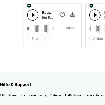
Basslastige Zukunft
Ein Pop-Piano mit Schlagzeug, das in
00:00:36
Strand
hell
eingängig
Action
Hilfe & Support
FAQ
Plans
Lizenzvereinbarung
Datenschutz-Richtlinien
Kontaktieren 