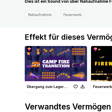
Dies ist ein Sound von über Nahaufnahme 
Nahaufnahme
Feuerwerk
Effekt für dieses Verm
Übergang zum Lagerfeuer
Feuerwerk 
Verwandtes Vermögen