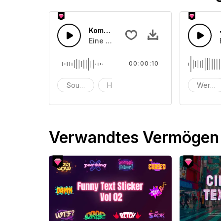
Komödie 2
Eine Reihe von lustigen Zeichntrickf
00:00:10
Soundeffekte
Humor
prank
Werbu
Verwandtes Vermögen