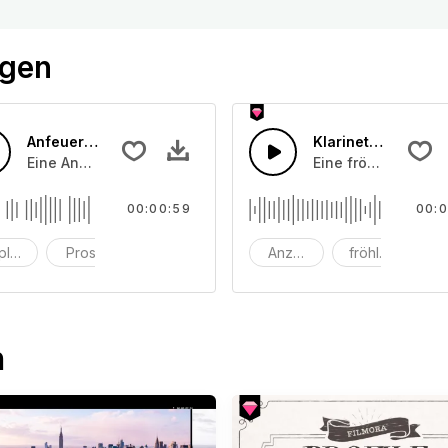
ögen
Anfeuerungsrufe 30
Klarinette Happy-
usgeräuschen, prosten und klatschen, laut und weniger laut
Eine Ansammlung von Publikumsapplausgeräuschen, prosten
Eine fröhliche Kla
00:00:59
00:0
plaus
Prost
Klatschen
Anzeigen
fröhlich
Kl
n