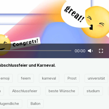
00:00
bschlussfeier und Karneval.
emoji
feiern
karneval
Prost
universität
h
Abschlussfeier
beste Wünsche
studium
Jugendliche
Ballon