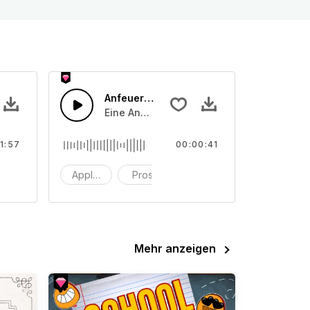
Jazz
Anfeuerungsrufe 40
 und klatschen, laut und weniger laut
rinette mit Piano-Swing und Schlagzeug.
Eine Ansammlung von Publikumsapplausger
1:57
00:00:41
arinette
Applaus
Prost
Klatschen
Mehr anzeigen