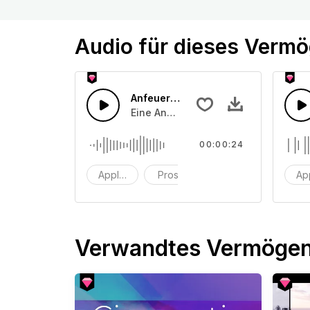
Audio für dieses Verm
Anfeuerungsrufe 39
Eine Ansammlung von Publikumsappla
00:00:24
Applaus
Prost
Klatschen
Ap
Verwandtes Vermöge