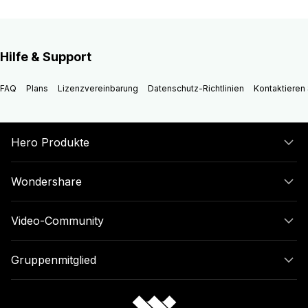
Hilfe & Support
FAQ
Plans
Lizenzvereinbarung
Datenschutz-Richtlinien
Kontaktieren 
Hero Produkte
Wondershare
Video-Community
Gruppenmitglied