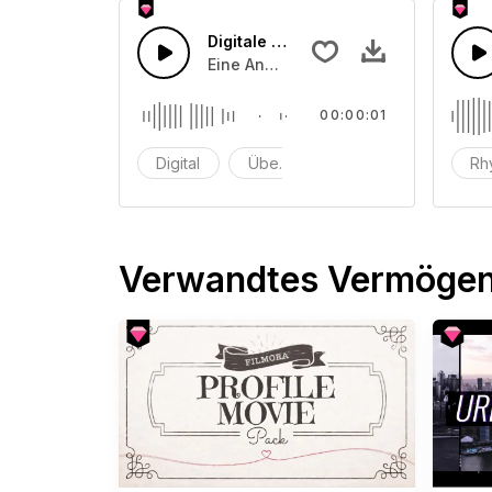
Digitale Übertragung Piepton
Eine Anzahl digitaler Dateien wird ü
00:00:01
Digital
Übertragung
elektrisches Rausch
Rh
Verwandtes Vermöge