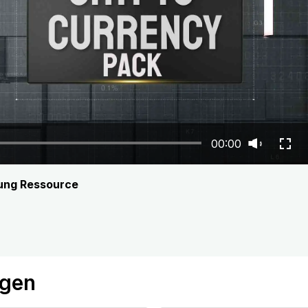
00:00
rung Ressource
ögen