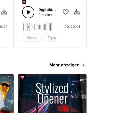
r Glockenton
Digitaler Glitch
chen Drums und eingängigen Lead-Melodien
enspiel, das durch den Raum hallt.
Ein kurzer digitaler Glitch-Sound, der elekt
0:01
00:00:01
gitalton
Staub
Digital
elektrisch
Mehr anzeigen