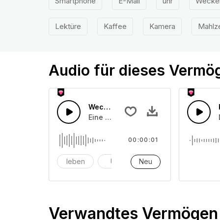
Smartphone
E-Mail
uhr
Wecke
Lektüre
Kaffee
Kamera
Mahlz
Audio für dieses Vermö
Wecker 19
Eine Ansammlung von Weckergeräusch
00:00:01
leben
Uhr
Neu
Alarm
Verwandtes Vermögen