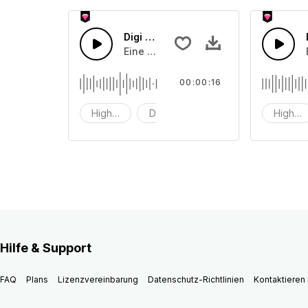
Digi Tech 25
Eine Kombination aus High-Tech-Dig
00:00:16
Hightech
Digitaltechnik
Digi
Highte
Hilfe & Support
FAQ
Plans
Lizenzvereinbarung
Datenschutz-Richtlinien
Kontaktieren 