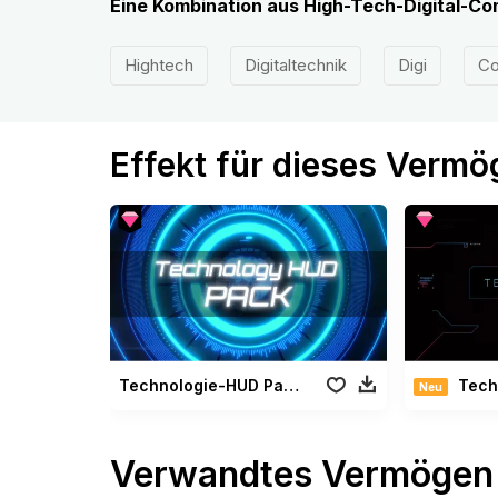
Eine Kombination aus High-Tech-Digital-C
Hightech
Digitaltechnik
Digi
Co
Effekt für dieses Verm
Technologie-HUD Paket
Technowi
Neu
Verwandtes Vermögen