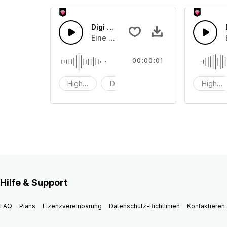
Digi Tech 40
Eine Kombination aus High-Tech-Dig
00:00:01
Hightech
Digitaltechnik
Digi
Highte
Hilfe & Support
FAQ
Plans
Lizenzvereinbarung
Datenschutz-Richtlinien
Kontaktieren 