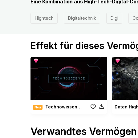
Eine Kombination aus High-Tech-Digital-C
Hightech
Digitaltechnik
Digi
Co
Effekt für dieses Verm
Technowissenschafts Paket
Daten Hig
Neu
Verwandtes Vermögen