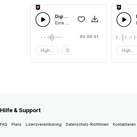
Digi Tech 44
Eine Kombination aus High-Tech-Dig
00:00:01
Hightech
Digitaltechnik
Digi
Highte
Hilfe & Support
FAQ
Plans
Lizenzvereinbarung
Datenschutz-Richtlinien
Kontaktieren 