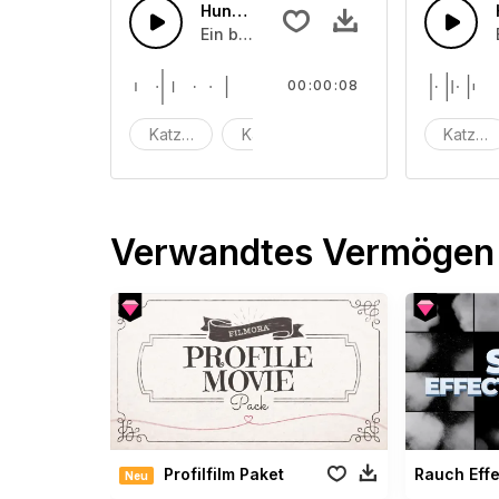
Hundebarke 10
Ein bellender Hund
00:00:08
Katzen
Kätzchen
Miauen
Katzen
Verwandtes Vermögen
Profilfilm Paket
Neu