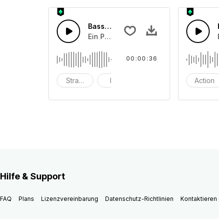
Basslastige Zukunft
Ein Pop-Piano mit Schlagzeug, das in
00:00:36
Strand
hell
eingängig
Action
Hilfe & Support
FAQ
Plans
Lizenzvereinbarung
Datenschutz-Richtlinien
Kontaktieren 