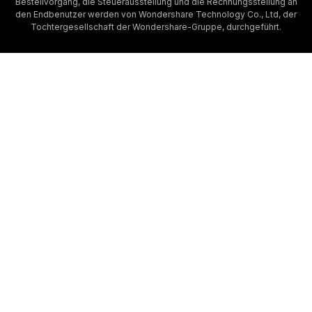
Bestellvorgang, die Steuerausstellung und die Rechnungsstellung an
den Endbenutzer werden von Wondershare Technology Co., Ltd, der
Tochtergesellschaft der Wondershare-Gruppe, durchgeführt.